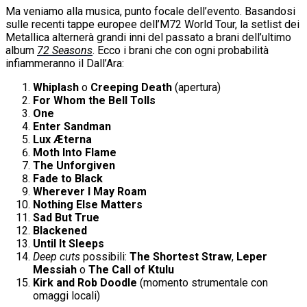
Ma veniamo alla musica, punto focale dell’evento. Basandosi
sulle recenti tappe europee dell’M72 World Tour, la setlist dei
Metallica alternerà grandi inni del passato a brani dell’ultimo
album
72 Seasons
. Ecco i brani che con ogni probabilità
infiammeranno il Dall’Ara:
Whiplash
o
Creeping Death
(apertura)
For Whom the Bell Tolls
One
Enter Sandman
Lux Æterna
Moth Into Flame
The Unforgiven
Fade to Black
Wherever I May Roam
Nothing Else Matters
Sad But True
Blackened
Until It Sleeps
Deep cuts
possibili:
The Shortest Straw
,
Leper
Messiah
o
The Call of Ktulu
Kirk and Rob Doodle
(momento strumentale con
omaggi locali)