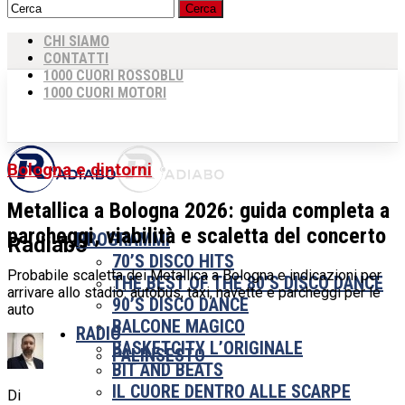
CHI SIAMO
CONTATTI
1000 CUORI ROSSOBLU
1000 CUORI MOTORI
Bologna e dintorni
Metallica a Bologna 2026: guida completa a
parcheggi, viabilità e scaletta del concerto
PROGRAMMI
Radiabo
70’S DISCO HITS
Probabile scaletta dei Metallica a Bologna e indicazioni per
THE BEST OF THE 80’S DISCO DANCE
arrivare allo stadio: autobus, taxi, navette e parcheggi per le
90’S DISCO DANCE
auto
BALCONE MAGICO
RADIO
BASKETCITY L’ORIGINALE
PALINSESTO
BIT AND BEATS
IL CUORE DENTRO ALLE SCARPE
Di