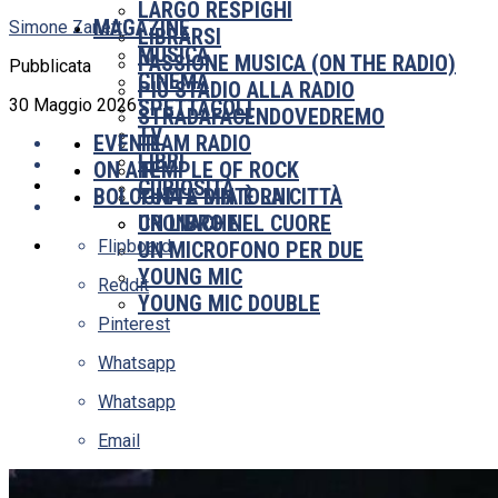
LARGO RESPIGHI
MAGAZINE
Simone Zanetti
LIBRARSI
MUSICA
PASSIONE MUSICA (ON THE RADIO)
Pubblicata
CINEMA
PIÙ STADIO ALLA RADIO
30 Maggio 2026
SPETTACOLI
STRADAFACENDOVEDREMO
TV
EVENTI
TEAM RADIO
LIBRI
ON AIR
TEMPLE OF ROCK
CURIOSITÀ
BOLOGNA E DINTORNI
TUTTA MIA È LA CITTÀ
UN LIBRO NEL CUORE
CRONACHE
Flipboard
UN MICROFONO PER DUE
YOUNG MIC
Reddit
YOUNG MIC DOUBLE
Pinterest
Whatsapp
Whatsapp
Email