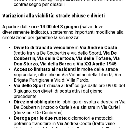
contrassegno per disabili.
Variazioni alla viabilità: strade chiuse e divieti
A partire dalle
ore 14:00 del 3 giugno
(salvo dove
diversamente indicato), scatteranno importanti modifiche alla
circolazione per garantire la sicurezza:
Divieto di transito veicolare
in
Via Andrea Costa
(tratto tra via De Coubertin e via dello Sport),
Via De
Coubertin
,
Via della Certosa
,
Via delle Tofane
,
Via
Don Sturzo
,
Via della Barca
e
Via XXI Aprile 1945
.
Accesso limitato ai residenti
in molte delle strade
sopracitate, oltre che in Via Volontari della Libertà, Via
Brigate Partigiane e Via di Villa Pardo.
Via dello Sport
: chiusa al traffico già dalle ore 09:00 del
3 giugno, con divieti di sosta attivi dal giorno
precedente.
Direzioni obbligatorie
: obbligo di svolta a destra in Via
De Coubertin (incrocio Curiel) e a sinistra in Via Curiel
(direzione De Coubertin).
Deroga per le due ruote
: ciclomotori e motocicli
potranno transitare in Via Andrea Costa (tratto viale