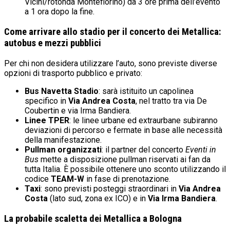
Vicini/rotonda Montefiorino) da 3 ore prima dell’evento
a 1 ora dopo la fine.
Come arrivare allo stadio per il concerto dei Metallica:
autobus e mezzi pubblici
Per chi non desidera utilizzare l’auto, sono previste diverse
opzioni di trasporto pubblico e privato:
Bus Navetta Stadio
: sarà istituito un capolinea
specifico in
Via Andrea Costa
, nel tratto tra via De
Coubertin e via Irma Bandiera.
Linee TPER
: le linee urbane ed extraurbane subiranno
deviazioni di percorso e fermate in base alle necessità
della manifestazione.
Pullman organizzati
: il partner del concerto
Eventi in
Bus
mette a disposizione pullman riservati ai fan da
tutta Italia. È possibile ottenere uno sconto utilizzando il
codice
TEAM-W
in fase di prenotazione.
Taxi
: sono previsti posteggi straordinari in
Via Andrea
Costa
(lato sud, zona ex ICO) e in
Via Irma Bandiera
.
La probabile scaletta dei Metallica a Bologna