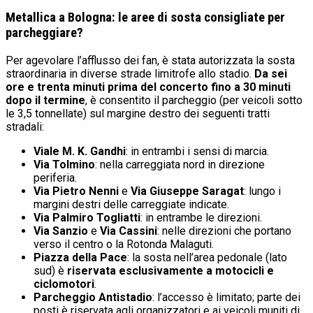
Metallica a Bologna: le aree di sosta consigliate per
parcheggiare?
Per agevolare l’afflusso dei fan, è stata autorizzata la sosta
straordinaria in diverse strade limitrofe allo stadio.
Da sei
ore e trenta minuti prima del concerto fino a 30 minuti
dopo il termine
, è consentito il parcheggio (per veicoli sotto
le 3,5 tonnellate) sul margine destro dei seguenti tratti
stradali:
Viale M. K. Gandhi
: in entrambi i sensi di marcia.
Via Tolmino
: nella carreggiata nord in direzione
periferia.
Via Pietro Nenni
e
Via Giuseppe Saragat
: lungo i
margini destri delle carreggiate indicate.
Via Palmiro Togliatti
: in entrambe le direzioni.
Via Sanzio
e
Via Cassini
: nelle direzioni che portano
verso il centro o la Rotonda Malaguti.
Piazza della Pace
: la sosta nell’area pedonale (lato
sud) è
riservata esclusivamente a motocicli e
ciclomotori
.
Parcheggio Antistadio
: l’accesso è limitato; parte dei
posti è riservata agli organizzatori e ai veicoli muniti di