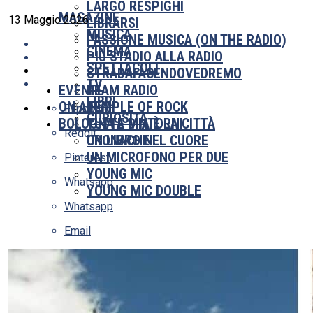
LARGO RESPIGHI
MAGAZINE
13 Maggio 2026
LIBRARSI
MUSICA
PASSIONE MUSICA (ON THE RADIO)
CINEMA
PIÙ STADIO ALLA RADIO
SPETTACOLI
STRADAFACENDOVEDREMO
TV
EVENTI
TEAM RADIO
LIBRI
ON AIR
TEMPLE OF ROCK
Flipboard
CURIOSITÀ
BOLOGNA E DINTORNI
TUTTA MIA È LA CITTÀ
Reddit
UN LIBRO NEL CUORE
CRONACHE
UN MICROFONO PER DUE
Pinterest
YOUNG MIC
Whatsapp
YOUNG MIC DOUBLE
Whatsapp
Email