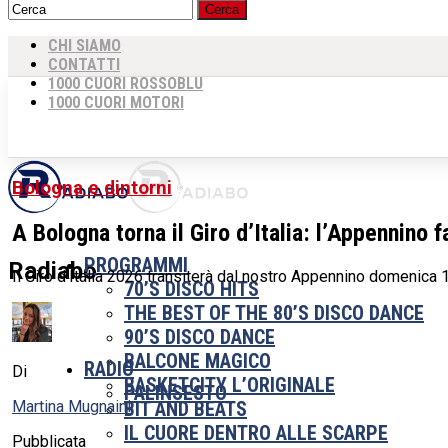
CHI SIAMO
CONTATTI
1000 CUORI ROSSOBLU
1000 CUORI MOTORI
Bologna e dintorni
A Bologna torna il Giro d’Italia: l’Appennino 
PROGRAMMI
Radiabo
Il Giro d’Italia 2026 transiterà dal nostro Appennino domenica 17
70’S DISCO HITS
THE BEST OF THE 80’S DISCO DANCE
90’S DISCO DANCE
BALCONE MAGICO
RADIO
Di
BASKETCITY L’ORIGINALE
PALINSESTO
Martina Mugnaini
BIT AND BEATS
IL CUORE DENTRO ALLE SCARPE
Pubblicata