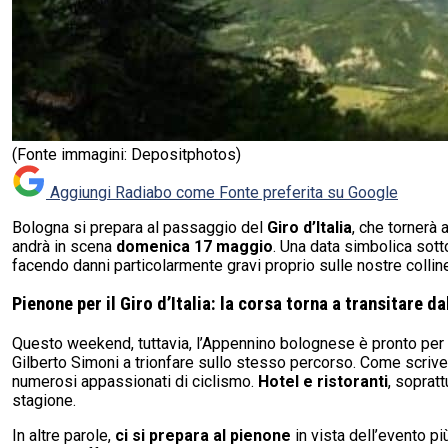
(Fonte immagini: Depositphotos)
Aggiungi Radiabo come
Fonte preferita su Google
Bologna si prepara al passaggio del
Giro d’Italia
, che tornerà 
andrà in scena
domenica 17 maggio
. Una data simbolica sott
facendo danni particolarmente gravi proprio sulle nostre collin
Pienone per il Giro d’Italia: la corsa torna a transitare 
Questo weekend, tuttavia, l’Appennino bolognese è pronto per 
Gilberto Simoni a trionfare sullo stesso percorso. Come scrive
numerosi appassionati di ciclismo.
Hotel e ristoranti
, soprat
stagione.
In altre parole,
ci si prepara al pienone
in vista dell’evento pi