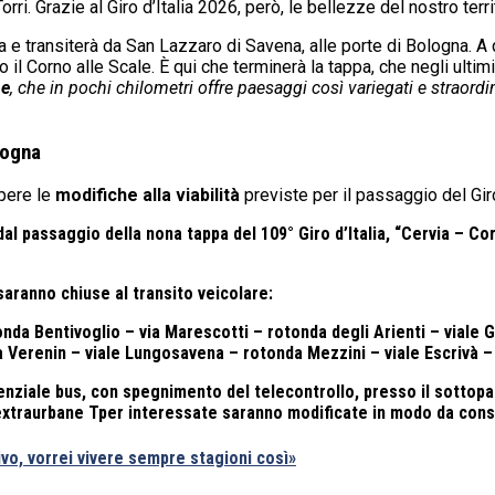
i. Grazie al Giro d’Italia 2026, però, le bellezze del nostro territ
a e transiterà da San Lazzaro di Savena, alle porte di Bologna. A 
 il Corno alle Scale. È qui che terminerà la tappa, che negli ulti
ne
, che in pochi chilometri offre paesaggi così variegati e straordi
logna
apere le
modifiche alla viabilità
previste per il passaggio del Giro
al passaggio della nona tappa del 109° Giro d’Italia, “Cervia – Cor
aranno chiuse al transito veicolare:
onda Bentivoglio – via Marescotti – rotonda degli Arienti – viale Gi
a Verenin – viale Lungosavena – rotonda Mezzini – viale Escrivà –
enziale bus, con spegnimento del telecontrollo, presso il sottopas
d extraurbane Tper interessate saranno modificate in modo da con
vo, vorrei vivere sempre stagioni così»