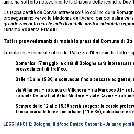
anno ha sofferto notevolmente la chiusura delle iconiche Due Torr
La tappa partirà da Cervia, attraverserà le colline della Romagn
proseguiranno verso la Madonna dell’Acero, per poi salire verso
grande racconto corale collettivo della nostra splendida regio
Turismo
Roberta Frisoni
.
Tutti i provvedimenti di mobilità presi dal Comune di Bo
Tramite un comunicato ufficiale, Palazzo d’Accursio ha fatto s
Domenica 17 maggio
la città di Bologna sarà interessata d
provvedimenti di traffico.
Dalle 12 alle 15.30
, e comunque fino a cessate esigenze, s
via Villanova – rotonda di Villanova – via Marescotti – rot
rotonda Decorati al Valor Militare – viale Cavina – rotond
Sempre dalle 12 alle 15.30 verrà sospesa la corsia prefer
fascia oraria le linee bus urbane (11 e 36), suburbane e
LEGGI ANCHE: Bologna, il tifoso Davide Cassani: «Un anno positi