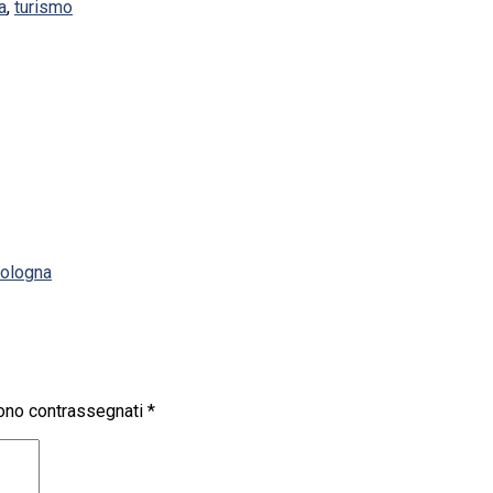
a
,
turismo
 Bologna
sono contrassegnati
*