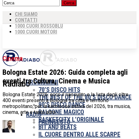
CHI SIAMO
CONTATTI
1000 CUORI ROSSOBLU
1000 CUORI MOTORI
Cinema
Bologna Estate 2026: Guida completa agli
eventi tra Cultura, Cinema e Musica
PROGRAMMI
Radiabo
70’S DISCO HITS
Bologna Estate 2026: ecco il riassunto e la lista degli oltre
THE BEST OF THE 80’S DISCO DANCE
400 eventi presenti a Bologna tra città e territorio
90’S DISCO DANCE
metropolitano, per la kermesse estiva del 2026, tra musica,
BALCONE MAGICO
cinema, arte e tanto altro.
RADIO
BASKETCITY L’ORIGINALE
PALINSESTO
BIT AND BEATS
IL CUORE DENTRO ALLE SCARPE