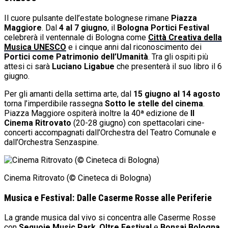
Il cuore pulsante dell’estate bolognese rimane
Piazza
Maggiore
. Dal
4 al 7 giugno
, il
Bologna Portici Festival
celebrerà il ventennale di Bologna come
Città Creativa della
Musica UNESCO
e i cinque anni dal riconoscimento dei
Portici come Patrimonio dell’Umanità
. Tra gli ospiti più
attesi ci sarà
Luciano Ligabue
che presenterà il suo libro il 6
giugno.
Per gli amanti della settima arte, dal
15 giugno al 14 agosto
torna l’imperdibile rassegna
Sotto le stelle del cinema
.
Piazza Maggiore ospiterà inoltre la 40ª edizione de
Il
Cinema Ritrovato
(20-28 giugno) con spettacolari cine-
concerti accompagnati dall’Orchestra del Teatro Comunale e
dall’Orchestra Senzaspine.
Cinema Ritrovato (© Cineteca di Bologna)
Musica e Festival: Dalle Caserme Rosse alle Periferie
La grande musica dal vivo si concentra alle Caserme Rosse
con
Sequoie Music Park
,
Oltre Festival
e
Bonsai Bologna
,