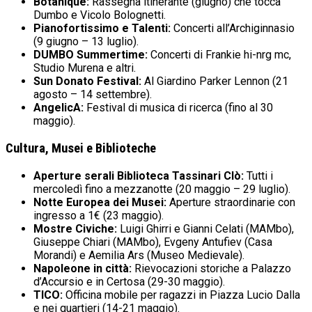
Botanique:
Rassegna itinerante (giugno) che tocca
Dumbo e Vicolo Bolognetti.
Pianofortissimo e Talenti:
Concerti all’Archiginnasio
(9 giugno – 13 luglio).
DUMBO Summertime:
Concerti di Frankie hi-nrg mc,
Studio Murena e altri.
Sun Donato Festival:
Al Giardino Parker Lennon (21
agosto – 14 settembre).
AngelicA:
Festival di musica di ricerca (fino al 30
maggio).
Cultura, Musei e Biblioteche
Aperture serali Biblioteca Tassinari Clò:
Tutti i
mercoledì fino a mezzanotte (20 maggio – 29 luglio).
Notte Europea dei Musei:
Aperture straordinarie con
ingresso a 1€ (23 maggio).
Mostre Civiche:
Luigi Ghirri e Gianni Celati (MAMbo),
Giuseppe Chiari (MAMbo), Evgeny Antufiev (Casa
Morandi) e Aemilia Ars (Museo Medievale).
Napoleone in città:
Rievocazioni storiche a Palazzo
d’Accursio e in Certosa (29-30 maggio).
TICO:
Officina mobile per ragazzi in Piazza Lucio Dalla
e nei quartieri (14-21 maggio).