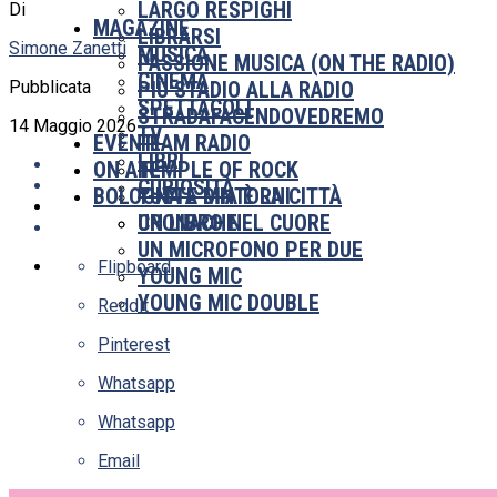
LARGO RESPIGHI
Di
MAGAZINE
LIBRARSI
Simone Zanetti
MUSICA
PASSIONE MUSICA (ON THE RADIO)
CINEMA
Pubblicata
PIÙ STADIO ALLA RADIO
SPETTACOLI
STRADAFACENDOVEDREMO
14 Maggio 2026
TV
EVENTI
TEAM RADIO
LIBRI
ON AIR
TEMPLE OF ROCK
CURIOSITÀ
BOLOGNA E DINTORNI
TUTTA MIA È LA CITTÀ
UN LIBRO NEL CUORE
CRONACHE
UN MICROFONO PER DUE
Flipboard
YOUNG MIC
YOUNG MIC DOUBLE
Reddit
Pinterest
Whatsapp
Whatsapp
Email