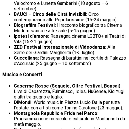
Velodromo e Lunetta Gamberini (18 agosto – 6
settembre).
BAUCI – Circo delle Città Invisibili:
Circo
contemporaneo alle Popolarissime (15-24 maggio).
Biografilm Festival:
Il racconto biografico tra Cinema
Modernissimo e altre sale (5-15 giugno).
Ipotesi d’amore:
Rassegna cinema LGBTQ+ ai Teatri di
Vita (15-21 giugno).
ZED Festival Internazionale di Videodanza:
Alle
Serre dei Giardini Margherita (1-5 luglio).
Cuccoliana:
Rassegna di burattini nel cortile di Palazzo
d’Accursio (25 giugno – 10 settembre).
Musica e Concerti
Caserme Rosse (Sequoie, Oltre Festival, Bonsai):
Live di Caparezza, Fulminacci, Idles, NuGenea, Kid Yugi
e altri tra giugno e luglio.
DiMondi:
World music in Piazza Lucio Dalla per tutta
l’estate, con artisti come Tonino Carotone (23 maggio).
Montagnola Republic
e
Frida nel Parco:
Programmazione musicale e culturale in Montagnola da
metà maggio.