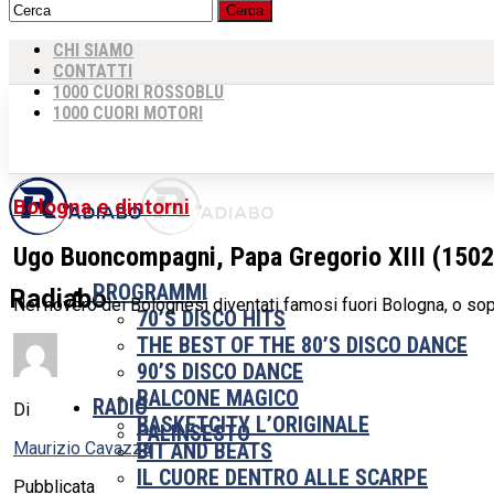
CHI SIAMO
CONTATTI
1000 CUORI ROSSOBLU
1000 CUORI MOTORI
Bologna e dintorni
Ugo Buoncompagni, Papa Gregorio XIII (150
PROGRAMMI
Radiabo
Nel novero dei Bolognesi diventati famosi fuori Bologna, o so
70’S DISCO HITS
THE BEST OF THE 80’S DISCO DANCE
90’S DISCO DANCE
BALCONE MAGICO
RADIO
Di
BASKETCITY L’ORIGINALE
PALINSESTO
Maurizio Cavazza
BIT AND BEATS
IL CUORE DENTRO ALLE SCARPE
Pubblicata