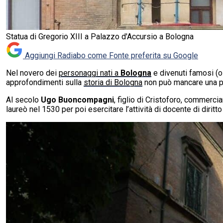
Statua di Gregorio XIII a Palazzo d'Accursio a Bologna
Aggiungi Radiabo come
Fonte preferita su Google
Nel novero dei
personaggi nati a
Bologna
e divenuti famosi (o
approfondimenti sulla
storia di Bologna
non può mancare una pa
Al secolo
Ugo Buoncompagni
, figlio di Cristoforo, commerc
laureò nel 1530 per poi esercitare l’attività di docente di diritt