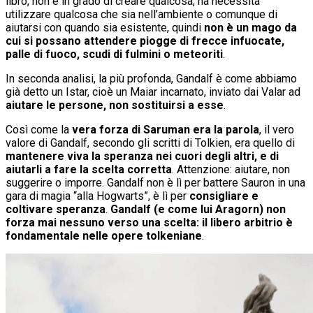
libro, non è in grado di creare qualcosa, ha necessità
utilizzare qualcosa che sia nell’ambiente o comunque di
aiutarsi con quando sia esistente, quindi
non è un mago da
cui si possano attendere piogge di frecce infuocate,
palle di fuoco, scudi di fulmini o meteoriti
.
In seconda analisi, la più profonda, Gandalf è come abbiamo
già detto un Istar, cioè un Maiar incarnato, inviato dai Valar ad
aiutare le persone, non sostituirsi a esse
.
Così come la
vera forza di Saruman era la parola
, il vero
valore di Gandalf, secondo gli scritti di Tolkien, era quello di
mantenere viva la speranza nei cuori degli altri, e di
aiutarli a fare la scelta corretta
. Attenzione: aiutare, non
suggerire o imporre. Gandalf non è lì per battere Sauron in una
gara di magia “alla Hogwarts”, è lì per
consigliare e
coltivare speranza
.
Gandalf (e come lui Aragorn) non
forza mai nessuno verso una scelta: il libero arbitrio è
fondamentale nelle opere tolkeniane
.