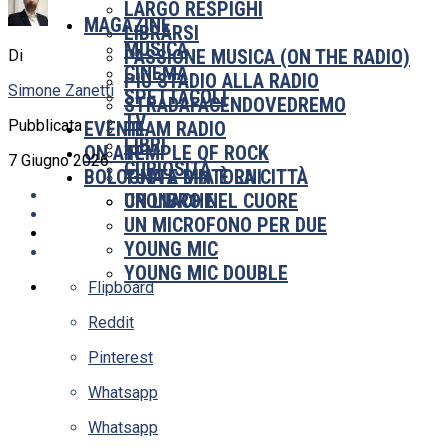
LARGO RESPIGHI
MAGAZINE
LIBRARSI
MUSICA
PASSIONE MUSICA (ON THE RADIO)
Di
CINEMA
PIÙ STADIO ALLA RADIO
Simone Zanetti
SPETTACOLI
STRADAFACENDOVEDREMO
TV
Pubblicata
EVENTI
TEAM RADIO
LIBRI
ON AIR
TEMPLE OF ROCK
7 Giugno 2026
CURIOSITÀ
BOLOGNA E DINTORNI
TUTTA MIA È LA CITTÀ
UN LIBRO NEL CUORE
CRONACHE
UN MICROFONO PER DUE
YOUNG MIC
YOUNG MIC DOUBLE
Flipboard
Reddit
Pinterest
Whatsapp
Whatsapp