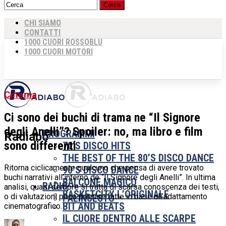
CHI SIAMO
CONTATTI
1000 CUORI ROSSOBLU
1000 CUORI MOTORI
Cinema
Ci sono dei buchi di trama ne “Il Signore
degli Anelli”? Spoiler: no, ma libro e film
PROGRAMMI
Radiabo
sono differenti
70’S DISCO HITS
THE BEST OF THE 80’S DISCO DANCE
Ritorna ciclicamente qualcuno che pensa di avere trovato
90’S DISCO DANCE
buchi narrativi all’interno de “Il Signore degli Anelli”. In ultima
BALCONE MAGICO
RADIO
analisi, quasi sempre si tratta di scarsa conoscenza dei testi,
BASKETCITY L’ORIGINALE
o di valutazioni poco precise fatte in base all’adattamento
PALINSESTO
BIT AND BEATS
cinematografico.
IL CUORE DENTRO ALLE SCARPE