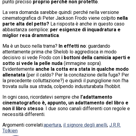
punto preciso
proprio perché non protetto
.
La vera domanda sarebbe quindi: perché nella versione
cinematografica di Peter Jackson Frodo viene colpito
nella
parte alta del petto?
La risposta è anche in questo caso
abbastanza semplice:
per esigenze di inquadratura e
miglior resa drammatica
.
Ma è un buco nella trama?
In effetti no
: guardando
attentamente prima che Shelob lo aggredisca in modo
decisivo si vede Frodo con
i bottoni della camicia aperti e
sotto si vede la pelle nuda
(immagine sopra).
Evidentemente
anche la cotta era stata in qualche modo
allenatata
(per il caldo? Per la concitazione della fuga? Per
la precedente colluttazione?) e quindi il pungiglione non l’ha
trovata sulla sua strada, colpendo industurabata l’hobbit.
In ogni caso, ricordatevi sempre che
l’adattamento
cinematografico è, appunto, un adattamento del libro e
non il libro stesso
. I due sono canali differenti con regole e
necessità differenti.
Argomenti correlati:
apertura
,
il signore degli anelli
,
J.R.R.
Tolkien