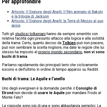
Per approfondire
Articolo:
Il Signore degli Anelli: Il film animato di Bakshi
e la trilogia di Jackson
Articolo:
Il Signore degli Anelli: la Terra di Mezzo al suo
apice
Tutti gli
studiosi tolkeniani
hanno da sempre smentito con
relativa facilità ogni presunto attacco alla logica e alla solidità
della trama. Certo, quanto deciso da
Tolkien
può non piacere,
può non sembrare la scelta migliore, ma date le regole che lui
stesso ha imposto al
proprio mondo secondario
,
non vi sono
buchi di trama
.
Parliamo rapidamente dei principali temi che ciclicamente
escono e dell’ultimo in ordine di tempo apparso su Reddit.
Buchi di trama: Le Aquile e l’anello
Uno degli evergreen è la domanda: perchè il
Consiglio di
Elrond
non decide di
usare le Aquile
per mandare Frodo al
Monte Fato?
Le risposte sono più di una e sono abbastanza semplici. La