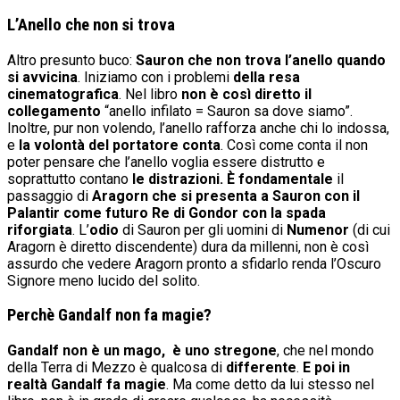
L’Anello che non si trova
Altro presunto buco:
Sauron che non trova l’anello quando
si avvicina
. Iniziamo con i problemi
della resa
cinematografica
. Nel libro
non è così diretto il
collegamento
“anello infilato = Sauron sa dove siamo”.
Inoltre, pur non volendo, l’anello rafforza anche chi lo indossa,
e
la volontà del portatore conta
. Così come conta il non
poter pensare che l’anello voglia essere distrutto e
soprattutto contano
le distrazioni.
È fondamentale
il
passaggio di
Aragorn che si presenta a Sauron con il
Palantir come futuro Re di Gondor con la spada
riforgiata
. L’
odio
di Sauron per gli uomini di
Numenor
(di cui
Aragorn è diretto discendente) dura da millenni, non è così
assurdo che vedere Aragorn pronto a sfidarlo renda l’Oscuro
Signore meno lucido del solito.
Perchè Gandalf non fa magie?
Gandalf non è un mago, è uno stregone
, che nel mondo
della Terra di Mezzo è qualcosa di
differente
.
E poi in
realtà Gandalf fa magie
. Ma come detto da lui stesso nel