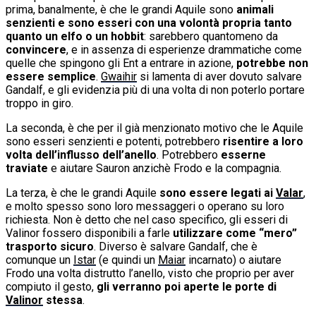
prima, banalmente, è che le grandi Aquile sono
animali
senzienti e sono esseri con una volontà propria tanto
quanto un elfo o un hobbit
: sarebbero quantomeno da
convincere
, e in assenza di esperienze drammatiche come
quelle che spingono gli Ent a entrare in azione,
potrebbe non
essere semplice
.
Gwaihir
si lamenta di aver dovuto salvare
Gandalf, e gli evidenzia più di una volta di non poterlo portare
troppo in giro.
La seconda, è che per il già menzionato motivo che le Aquile
sono esseri senzienti e potenti, potrebbero
risentire a loro
volta dell’influsso dell’anello
. Potrebbero
esserne
traviate
e aiutare Sauron anzichè Frodo e la compagnia.
La terza, è che le grandi Aquile
sono essere legati ai
Valar
,
e molto spesso sono loro messaggeri o operano su loro
richiesta. Non è detto che nel caso specifico, gli esseri di
Valinor fossero disponibili a farle
utilizzare come “mero”
trasporto sicuro
. Diverso è salvare Gandalf, che è
comunque un
Istar
(e quindi un
Maiar
incarnato) o aiutare
Frodo una volta distrutto l’anello, visto che proprio per aver
compiuto il gesto,
gli verranno poi aperte le porte di
Valinor
stessa
.