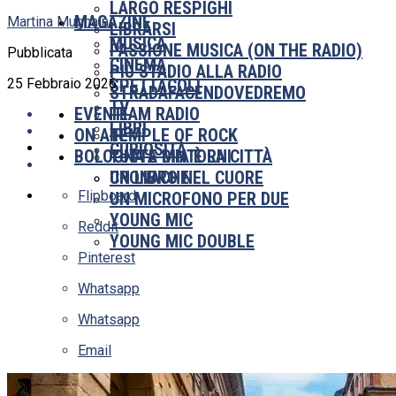
LARGO RESPIGHI
MAGAZINE
Martina Mugnaini
LIBRARSI
MUSICA
PASSIONE MUSICA (ON THE RADIO)
Pubblicata
CINEMA
PIÙ STADIO ALLA RADIO
25 Febbraio 2026
SPETTACOLI
STRADAFACENDOVEDREMO
TV
EVENTI
TEAM RADIO
LIBRI
ON AIR
TEMPLE OF ROCK
CURIOSITÀ
BOLOGNA E DINTORNI
TUTTA MIA È LA CITTÀ
UN LIBRO NEL CUORE
CRONACHE
Flipboard
UN MICROFONO PER DUE
YOUNG MIC
Reddit
YOUNG MIC DOUBLE
Pinterest
Whatsapp
Whatsapp
Email